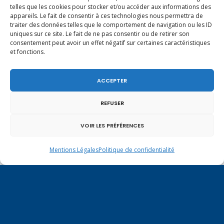
« Avr
Juin »
telles que les cookies pour stocker et/ou accéder aux informations des
appareils. Le fait de consentir à ces technologies nous permettra de
traiter des données telles que le comportement de navigation ou les ID
uniques sur ce site. Le fait de ne pas consentir ou de retirer son
consentement peut avoir un effet négatif sur certaines caractéristiques
Vote de la loi reconnaissant une
et fonctions.
présomption de légitime défense pour les
2 août 2026
forces de l’ordre
ACCEPTER
En ce 1er août, jour de célébration du
Pacte fédéral de 1291, je tiens à adresser
REFUSER
1 août 2026
mes meilleures salutations à nos voisins et
amis suisses, et plus particulièrement aux
Un dimanche soir pas comme les autres à
VOIR LES PRÉFÉRENCES
habitants du bassin genevois et de l’arc
Vulbens.
lémanique, avec lesquels la Haute-Savoie
31 juillet 2026
Mentions Légales
Politique de confidentialité
entretient des liens étroits et quotidiens.
Ouverture de la Parapharmacie Le Chardon
Bleu à Vulbens !
31 juillet 2026
J’ai voté en faveur de la proposition
de loi visant à mieux protéger les mineurs
31 juillet 2026