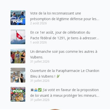
Vote de la loi reconnaissant une
présomption de légitime défense pour les
2 août 2026
forces de l’ordre
En ce 1er août, jour de célébration du
Pacte fédéral de 1291, je tiens à adresser
1 août 2026
mes meilleures salutations à nos voisins et
amis suisses, et plus particulièrement aux
Un dimanche soir pas comme les autres à
habitants du bassin genevois et de l’arc
Vulbens.
lémanique, avec lesquels la Haute-Savoie
31 juillet 2026
entretient des liens étroits et quotidiens.
Ouverture de la Parapharmacie Le Chardon
Bleu à Vulbens !
31 juillet 2026
J’ai voté en faveur de la proposition
de loi visant à mieux protéger les mineurs
31 juillet 2026
des risques liés à l’utilisation des réseaux
sociaux.