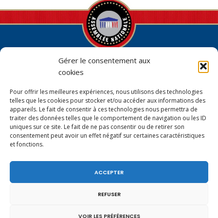
Gérer le consentement aux
cookies
Pour offrir les meilleures expériences, nous utilisons des technologies
Permanence parlementaire en
telles que les cookies pour stocker et/ou accéder aux informations des
circonscription
appareils. Le fait de consentir à ces technologies nous permettra de
traiter des données telles que le comportement de navigation ou les ID
7 place de la Libération BP59
uniques sur ce site. Le fait de ne pas consentir ou de retirer son
74100 Annemasse
consentement peut avoir un effet négatif sur certaines caractéristiques
et fonctions.
Tél.
+33 (0)4.50.80.35.02
depute@virginiedubymuller.fr
ACCEPTER
REFUSER
VOIR LES PRÉFÉRENCES