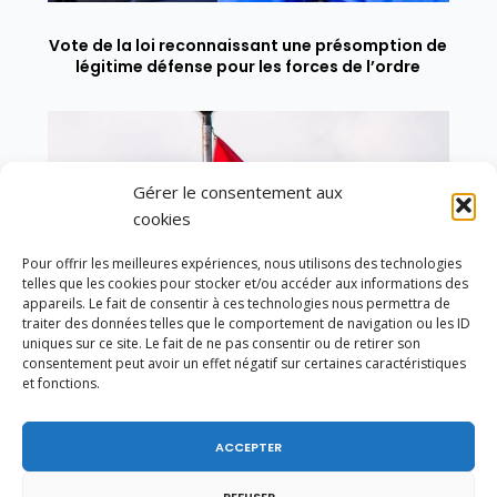
Vote de la loi reconnaissant une présomption de
légitime défense pour les forces de l’ordre
Gérer le consentement aux
cookies
Pour offrir les meilleures expériences, nous utilisons des technologies
telles que les cookies pour stocker et/ou accéder aux informations des
appareils. Le fait de consentir à ces technologies nous permettra de
traiter des données telles que le comportement de navigation ou les ID
uniques sur ce site. Le fait de ne pas consentir ou de retirer son
consentement peut avoir un effet négatif sur certaines caractéristiques
et fonctions.
ACCEPTER
En ce 1er août, jour de célébration du Pacte
fédéral de 1291, je tiens à adresser mes meilleures
REFUSER