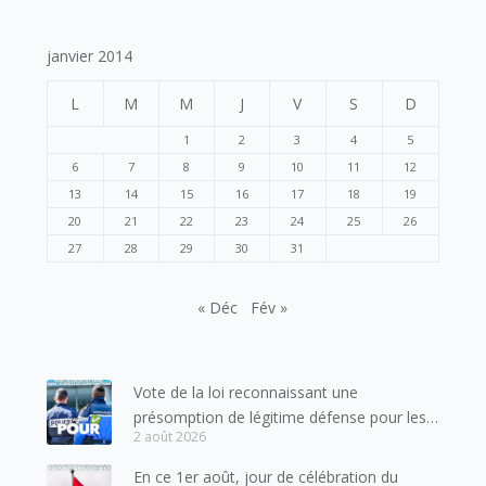
janvier 2014
L
M
M
J
V
S
D
1
2
3
4
5
6
7
8
9
10
11
12
13
14
15
16
17
18
19
20
21
22
23
24
25
26
27
28
29
30
31
« Déc
Fév »
Vote de la loi reconnaissant une
présomption de légitime défense pour les
2 août 2026
forces de l’ordre
En ce 1er août, jour de célébration du