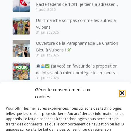
Pacte fédéral de 1291, je tiens à adresser
1 août 2026
mes meilleures salutations à nos voisins et
amis suisses, et plus particulièrement aux
Un dimanche soir pas comme les autres à
habitants du bassin genevois et de l’arc
Vulbens.
lémanique, avec lesquels la Haute-Savoie
31 juillet 2026
entretient des liens étroits et quotidiens.
Ouverture de la Parapharmacie Le Chardon
Bleu à Vulbens !
31 juillet 2026
J’ai voté en faveur de la proposition
de loi visant à mieux protéger les mineurs
31 juillet 2026
des risques liés à l’utilisation des réseaux
sociaux.
Gérer le consentement aux
cookies
Pour offrir les meilleures expériences, nous utilisons des technologies
telles que les cookies pour stocker et/ou accéder aux informations des
appareils. Le fait de consentir à ces technologies nous permettra de
traiter des données telles que le comportement de navigation ou les ID
uniques sur ce site. Le fait de ne pas consentir ou de retirer son