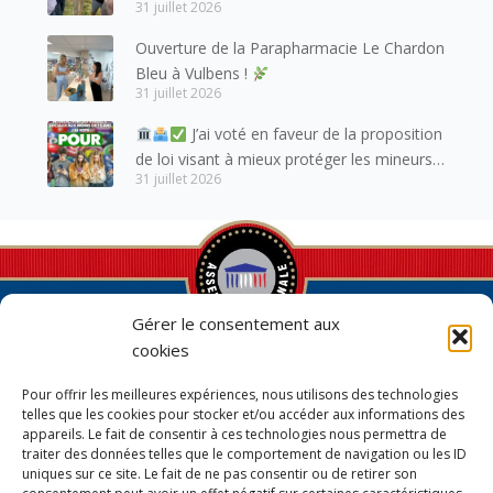
lémanique, avec lesquels la Haute-Savoie
31 juillet 2026
entretient des liens étroits et quotidiens.
Ouverture de la Parapharmacie Le Chardon
Bleu à Vulbens !
31 juillet 2026
J’ai voté en faveur de la proposition
de loi visant à mieux protéger les mineurs
31 juillet 2026
des risques liés à l’utilisation des réseaux
sociaux.
Gérer le consentement aux
cookies
Pour offrir les meilleures expériences, nous utilisons des technologies
telles que les cookies pour stocker et/ou accéder aux informations des
appareils. Le fait de consentir à ces technologies nous permettra de
Permanence parlementaire en
traiter des données telles que le comportement de navigation ou les ID
circonscription
uniques sur ce site. Le fait de ne pas consentir ou de retirer son