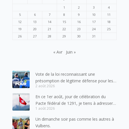
1
2
3
4
5
6
7
8
9
10
11
12
13
14
15
16
17
18
19
20
21
22
23
24
25
26
27
28
29
30
31
« Avr
Juin »
Vote de la loi reconnaissant une
présomption de légitime défense pour les
2 août 2026
forces de l’ordre
En ce 1er août, jour de célébration du
Pacte fédéral de 1291, je tiens à adresser
1 août 2026
mes meilleures salutations à nos voisins et
amis suisses, et plus particulièrement aux
Un dimanche soir pas comme les autres à
habitants du bassin genevois et de l’arc
Vulbens.