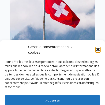
Gérer le consentement aux
cookies
En ce 1er août, jour de célébration du Pacte
fédéral de 1291, je tiens à adresser mes meilleures
salutations à nos voisins et amis suisses, et plus
Pour offrir les meilleures expériences, nous utilisons des technologies
particulièrement aux habitants du bassin
telles que les cookies pour stocker et/ou accéder aux informations des
appareils. Le fait de consentir à ces technologies nous permettra de
genevois et de l’arc lémanique, avec lesquels la
traiter des données telles que le comportement de navigation ou les ID
Haute-Savoie entretient des liens étroits et
uniques sur ce site. Le fait de ne pas consentir ou de retirer son
quotidiens.
consentement peut avoir un effet négatif sur certaines caractéristiques
et fonctions.
ACCEPTER