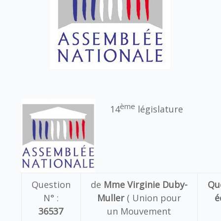
ème
14
législature
Question
de
Mme Virginie Duby-
Qu
N° :
Muller
( Union pour
é
36537
un Mouvement