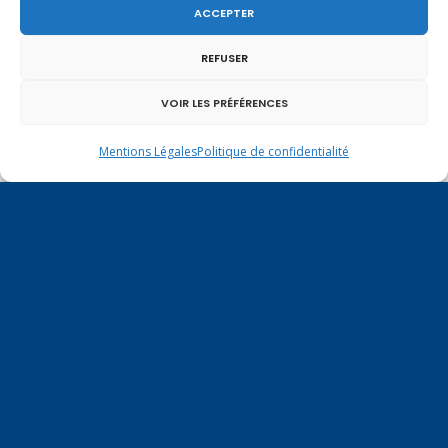
ACCEPTER
REFUSER
VOIR LES PRÉFÉRENCES
Mentions Légales
Politique de confidentialité
Vote de la loi reconnaissant une présomption de
légitime défense pour les forces de l’ordre