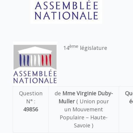
ème
14
législature
Question
de
Mme Virginie Duby-
Qu
N° :
Muller
( Union pour
é
49856
un Mouvement
Populaire – Haute-
Savoie )