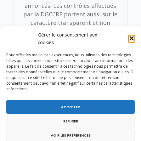
annoncés. Les contrôles effectués
par la DGCCRF portent aussi sur le
caractère transparent et non
trompeur des publicités des soldes,
Gérer le consentement aux
en particulier la nécessité
cookies
d’affichages et d’étiquetages clairs et
Pour offrir les meilleures expériences, nous utilisons des technologies
sans ambiguïté vis-à-vis des
telles que les cookies pour stocker et/ou accéder aux informations des
consommateurs notamment pour
appareils. Le fait de consentir à ces technologies nous permettra de
traiter des données telles que le comportement de navigation ou les ID
bien faire la distinction entre les
uniques sur ce site. Le fait de ne pas consentir ou de retirer son
articles soldés et non soldés. La
consentement peut avoir un effet négatif sur certaines caractéristiques
et fonctions.
DGCCRF veille également au bon
déroulement des soldes flottants et
vérifie que ces opérations ont bien
ACCEPTER
été préalablement déclarées comme
REFUSER
le prévoit la réglementation. Au
même titre que les magasins
VOIR LES PRÉFÉRENCES