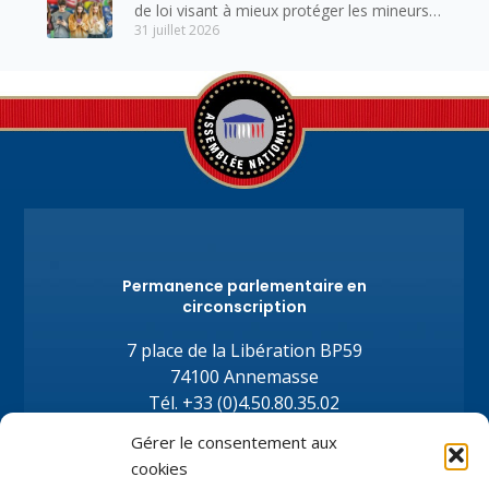
de loi visant à mieux protéger les mineurs
31 juillet 2026
des risques liés à l’utilisation des réseaux
sociaux.
Permanence parlementaire en
circonscription
7 place de la Libération BP59
74100 Annemasse
Tél.
+33 (0)4.50.80.35.02
depute@virginiedubymuller.fr
Gérer le consentement aux
cookies