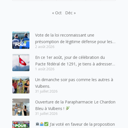
« Oct
Déc »
Vote de la loi reconnaissant une
présomption de légitime défense pour les
2 août 2026
forces de l’ordre
En ce 1er août, jour de célébration du
Pacte fédéral de 1291, je tiens à adresser
1 août 2026
mes meilleures salutations à nos voisins et
amis suisses, et plus particulièrement aux
Un dimanche soir pas comme les autres à
habitants du bassin genevois et de l’arc
Vulbens.
lémanique, avec lesquels la Haute-Savoie
31 juillet 2026
entretient des liens étroits et quotidiens.
Ouverture de la Parapharmacie Le Chardon
Bleu à Vulbens !
31 juillet 2026
J’ai voté en faveur de la proposition