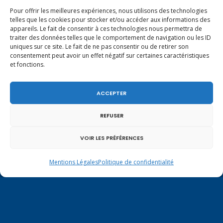
Pour offrir les meilleures expériences, nous utilisons des technologies
telles que les cookies pour stocker et/ou accéder aux informations des
appareils. Le fait de consentir à ces technologies nous permettra de
traiter des données telles que le comportement de navigation ou les ID
uniques sur ce site. Le fait de ne pas consentir ou de retirer son
consentement peut avoir un effet négatif sur certaines caractéristiques
et fonctions.
ACCEPTER
REFUSER
Mentions légales
|
Politique de confidentialité
VOIR LES PRÉFÉRENCES
Mentions Légales
Politique de confidentialité
Contactez-moi à Paris
126 rue de l’Université
75007 PARIS
Tél.
01.40.63.72.33