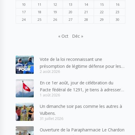
10
11
12
13
14
15
16
17
18
19
20
21
22
23
24
25
26
27
28
29
30
« Oct
Déc »
Vote de la loi reconnaissant une
présomption de légitime défense pour les
2 août 2026
forces de l’ordre
En ce 1er août, jour de célébration du
Pacte fédéral de 1291, je tiens à adresser
1 août 2026
mes meilleures salutations à nos voisins et
amis suisses, et plus particulièrement aux
Un dimanche soir pas comme les autres à
habitants du bassin genevois et de l’arc
Vulbens.
lémanique, avec lesquels la Haute-Savoie
31 juillet 2026
entretient des liens étroits et quotidiens.
Ouverture de la Parapharmacie Le Chardon