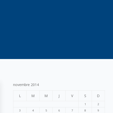
novembre 2014
L
M
M
J
V
S
D
1
2
3
4
5
6
7
8
9