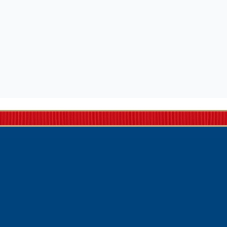
Permanence
parlementaire en