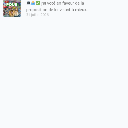
J’ai voté en faveur de la
proposition de loi visant à mieux
31 juillet 2026
protéger les mineurs des risques
liés à l’utilisation des réseaux
sociaux.