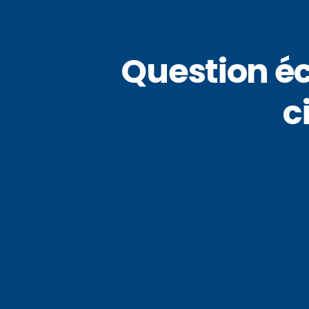
Question éc
c