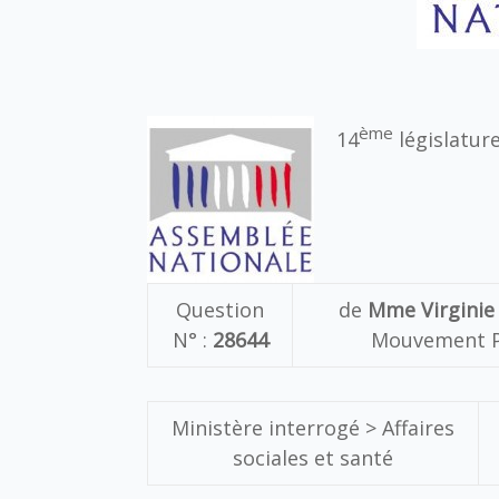
ème
14
législatur
Question
de
Mme Virginie
N° :
28644
Mouvement Po
Ministère interrogé >
Affaires
sociales et santé