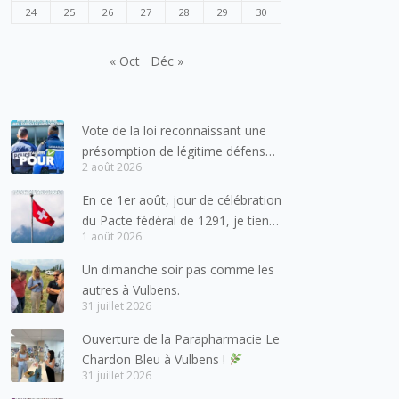
24
25
26
27
28
29
30
« Oct
Déc »
Vote de la loi reconnaissant une
présomption de légitime défense
2 août 2026
pour les forces de l’ordre
En ce 1er août, jour de célébration
du Pacte fédéral de 1291, je tiens
1 août 2026
à adresser mes meilleures
salutations à nos voisins et amis
Un dimanche soir pas comme les
suisses, et plus particulièrement
autres à Vulbens.
aux habitants du bassin genevois
31 juillet 2026
et de l’arc lémanique, avec
Ouverture de la Parapharmacie Le
lesquels la Haute-Savoie
Chardon Bleu à Vulbens !
entretient des liens étroits et
31 juillet 2026
quotidiens.