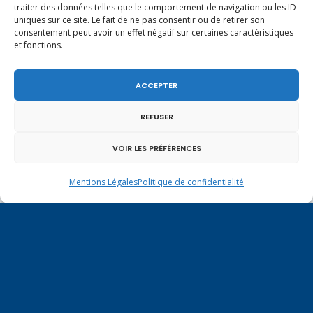
traiter des données telles que le comportement de navigation ou les ID
uniques sur ce site. Le fait de ne pas consentir ou de retirer son
consentement peut avoir un effet négatif sur certaines caractéristiques
et fonctions.
ACCEPTER
REFUSER
VOIR LES PRÉFÉRENCES
En ce 1er août, jour de célébration du Pacte
fédéral de 1291, je tiens à adresser mes meilleures
salutations à nos voisins et amis suisses, et plus
Mentions Légales
Politique de confidentialité
particulièrement aux habitants du bassin
genevois et de l’arc lémanique, avec lesquels la
Haute-Savoie entretient des liens étroits et
quotidiens.