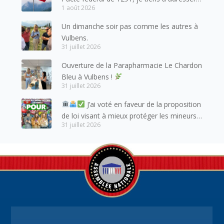
1 août 2026
mes meilleures salutations à nos voisins et
amis suisses, et plus particulièrement aux
Un dimanche soir pas comme les autres à
habitants du bassin genevois et de l’arc
Vulbens.
lémanique, avec lesquels la Haute-Savoie
31 juillet 2026
entretient des liens étroits et quotidiens.
Ouverture de la Parapharmacie Le Chardon
Bleu à Vulbens !
31 juillet 2026
J’ai voté en faveur de la proposition
de loi visant à mieux protéger les mineurs
31 juillet 2026
des risques liés à l’utilisation des réseaux
sociaux.