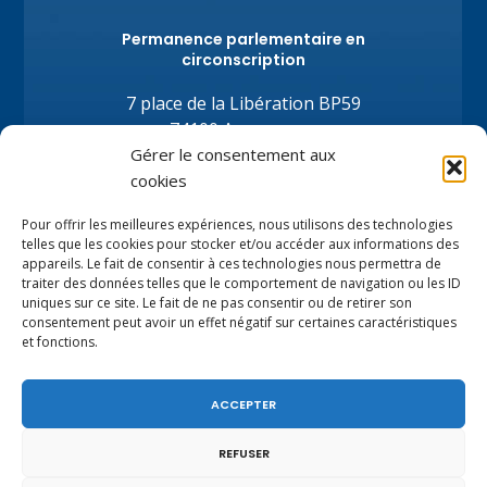
Permanence parlementaire en
circonscription
7 place de la Libération BP59
74100 Annemasse
Tél.
+33 (0)4.50.80.35.02
Gérer le consentement aux
depute@virginiedubymuller.fr
cookies
Pour offrir les meilleures expériences, nous utilisons des technologies
telles que les cookies pour stocker et/ou accéder aux informations des
appareils. Le fait de consentir à ces technologies nous permettra de
traiter des données telles que le comportement de navigation ou les ID
uniques sur ce site. Le fait de ne pas consentir ou de retirer son
consentement peut avoir un effet négatif sur certaines caractéristiques
et fonctions.
ACCEPTER
REFUSER