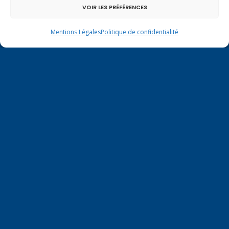
VOIR LES PRÉFÉRENCES
Mentions légales
|
Politique de confidentialité
Mentions Légales
Politique de confidentialité
Contactez-moi à Paris
126 rue de l’Université
75007 PARIS
Tél.
01.40.63.72.33
virginie.duby-muller@assemblee-
nationale.fr
COPYRIGHT© 2021 VIRGINIE DUBY-MULLER. TOUS
DROITS RÉSERVÉS. REPRODUCTION INTERDITE.