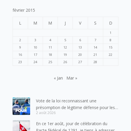
février 2015
L
M
M
J
V
S
D
1
2
3
4
5
6
7
8
9
10
11
12
13
14
15
16
17
18
19
20
21
22
23
24
25
26
27
28
« Jan
Mar »
Vote de la loi reconnaissant une
présomption de légitime défense pour les
2 août 2026
forces de l’ordre
En ce 1er août, jour de célébration du
Pacte fédéral de 1291, je tiens à adresser