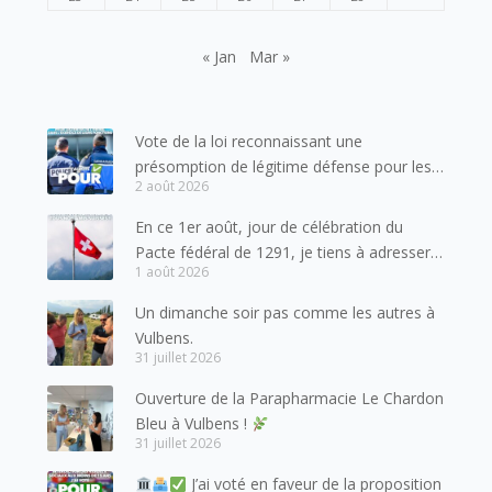
« Jan
Mar »
Vote de la loi reconnaissant une
présomption de légitime défense pour les
2 août 2026
forces de l’ordre
En ce 1er août, jour de célébration du
Pacte fédéral de 1291, je tiens à adresser
1 août 2026
mes meilleures salutations à nos voisins et
amis suisses, et plus particulièrement aux
Un dimanche soir pas comme les autres à
habitants du bassin genevois et de l’arc
Vulbens.
lémanique, avec lesquels la Haute-Savoie
31 juillet 2026
entretient des liens étroits et quotidiens.
Ouverture de la Parapharmacie Le Chardon
Bleu à Vulbens !
31 juillet 2026
J’ai voté en faveur de la proposition