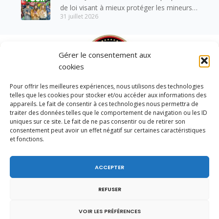
de loi visant à mieux protéger les mineurs
31 juillet 2026
des risques liés à l’utilisation des réseaux
sociaux.
Gérer le consentement aux
cookies
Pour offrir les meilleures expériences, nous utilisons des technologies
telles que les cookies pour stocker et/ou accéder aux informations des
appareils. Le fait de consentir à ces technologies nous permettra de
traiter des données telles que le comportement de navigation ou les ID
uniques sur ce site. Le fait de ne pas consentir ou de retirer son
consentement peut avoir un effet négatif sur certaines caractéristiques
Permanence parlementaire en
et fonctions.
circonscription
7 place de la Libération BP59
ACCEPTER
74100 Annemasse
Tél.
+33 (0)4.50.80.35.02
REFUSER
depute@virginiedubymuller.fr
VOIR LES PRÉFÉRENCES