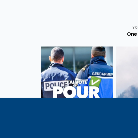
YO
One 
Vote de la loi reconnaissant
En c
une présomption de légitime
célébrati
défense pour les forces de
1291, j
l’ordre
meilleu
voisins e