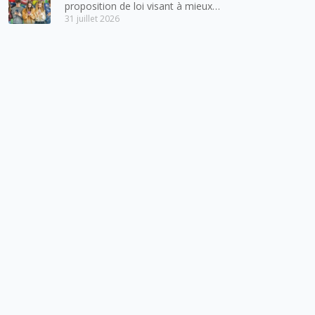
proposition de loi visant à mieux
31 juillet 2026
protéger les mineurs des risques
liés à l’utilisation des réseaux
sociaux.