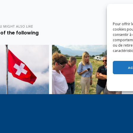
Pour offrir 
U MIGHT ALSO LIKE
cookies pou
of the following
consentir à
comportement
ou de retire
caractéristi
AC
e 1er août, jour de
Un dimanche soir pas comme
on du Pacte fédéral de
les autres à Vulbens.
e tiens à adresser mes
res salutations à nos
t amis suisses, et plus