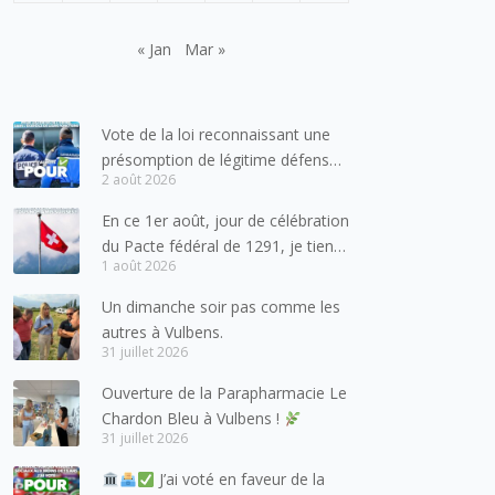
« Jan
Mar »
Vote de la loi reconnaissant une
présomption de légitime défense
2 août 2026
pour les forces de l’ordre
En ce 1er août, jour de célébration
du Pacte fédéral de 1291, je tiens
1 août 2026
à adresser mes meilleures
salutations à nos voisins et amis
Un dimanche soir pas comme les
suisses, et plus particulièrement
autres à Vulbens.
aux habitants du bassin genevois
31 juillet 2026
et de l’arc lémanique, avec
Ouverture de la Parapharmacie Le
lesquels la Haute-Savoie
Chardon Bleu à Vulbens !
entretient des liens étroits et
31 juillet 2026
quotidiens.
J’ai voté en faveur de la