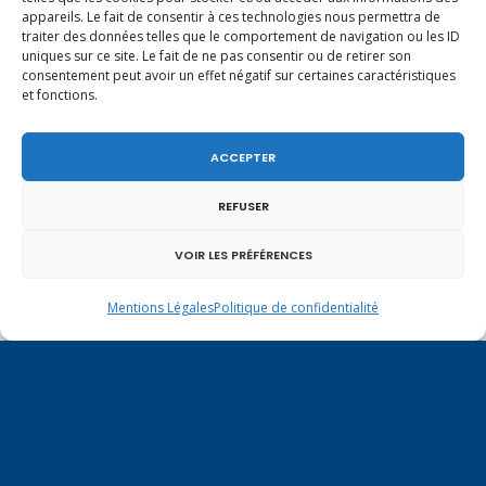
appareils. Le fait de consentir à ces technologies nous permettra de
En ce 1er août, jour de célébration du Pacte
traiter des données telles que le comportement de navigation ou les ID
fédéral de 1291, je tiens à adresser mes meilleures
uniques sur ce site. Le fait de ne pas consentir ou de retirer son
salutations à nos voisins et amis suisses, et plus
consentement peut avoir un effet négatif sur certaines caractéristiques
particulièrement aux habitants du bassin
et fonctions.
genevois et de l’arc lémanique, avec lesquels la
Haute-Savoie entretient des liens étroits et
quotidiens.
ACCEPTER
REFUSER
VOIR LES PRÉFÉRENCES
Mentions Légales
Politique de confidentialité