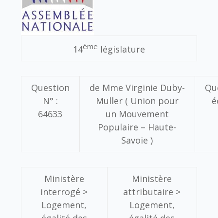
ème
14
législature
Question
de
Mme Virginie Duby-
Qu
N° :
Muller
( Union pour
é
64633
un Mouvement
Populaire – Haute-
Savoie )
Ministère
Ministère
interrogé >
attributaire >
Logement,
Logement,
égalité des
égalité des