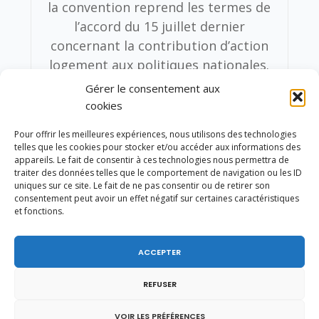
la convention reprend les termes de
l’accord du 15 juillet dernier
concernant la contribution d’action
logement aux politiques nationales.
Le montant de cette contribution
Gérer le consentement aux
sera de 1 milliard d’euros en 2016,
cookies
900 millions en 2017, 700 millions en
Pour offrir les meilleures expériences, nous utilisons des technologies
2018, et 500 millions en 2019 pour
telles que les cookies pour stocker et/ou accéder aux informations des
tenir compte du pacte de
appareils. Le fait de consentir à ces technologies nous permettra de
traiter des données telles que le comportement de navigation ou les ID
responsabilité et de solidarité qui va
uniques sur ce site. Le fait de ne pas consentir ou de retirer son
bénéficier directement et
consentement peut avoir un effet négatif sur certaines caractéristiques
et fonctions.
rapidement aux entreprises et à
leurs salariés. Sur la période 2015
ACCEPTER
2019, la majeure partie des
prélèvements nationaux sera versée
REFUSER
à l’Agence nationale de rénovation
urbaine (850 millions d’euros par an
VOIR LES PRÉFÉRENCES