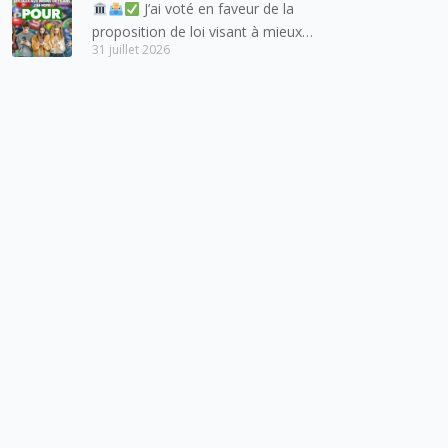
J’ai voté en faveur de la
proposition de loi visant à mieux
31 juillet 2026
protéger les mineurs des risques
liés à l’utilisation des réseaux
sociaux.