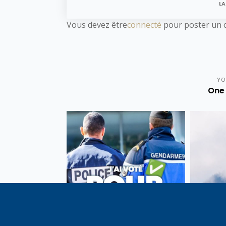
LA
Vous devez être
connecté
pour poster un 
YO
One 
Vote de la loi reconnaissant
En c