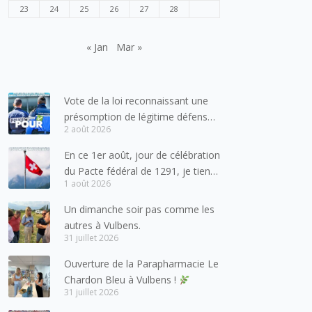
23
24
25
26
27
28
« Jan
Mar »
Vote de la loi reconnaissant une
présomption de légitime défense
2 août 2026
pour les forces de l’ordre
En ce 1er août, jour de célébration
du Pacte fédéral de 1291, je tiens
1 août 2026
à adresser mes meilleures
salutations à nos voisins et amis
Un dimanche soir pas comme les
suisses, et plus particulièrement
autres à Vulbens.
aux habitants du bassin genevois
31 juillet 2026
et de l’arc lémanique, avec
Ouverture de la Parapharmacie Le
lesquels la Haute-Savoie
Chardon Bleu à Vulbens !
entretient des liens étroits et
31 juillet 2026
quotidiens.