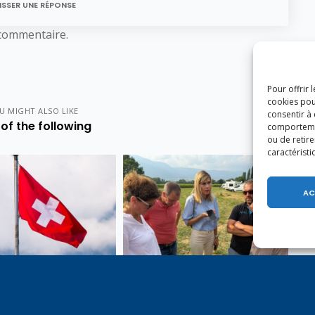
ISSER UNE RÉPONSE
commentaire.
Pour offrir 
cookies pou
U MIGHT ALSO LIKE
consentir à
of the following
comportement
ou de retire
caractéristi
AC
e 1er août, jour de
Un dimanche soir pas comme