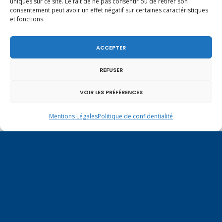
uniques sur ce site. Le fait de ne pas consentir ou de retirer son
consentement peut avoir un effet négatif sur certaines caractéristiques
Vote de la loi reconnaissant une présomption de
et fonctions.
légitime défense pour les forces de l’ordre
ACCEPTER
REFUSER
VOIR LES PRÉFÉRENCES
Mentions Légales
Politique de confidentialité
En ce 1er août, jour de célébration du Pacte
fédéral de 1291, je tiens à adresser mes meilleures
salutations à nos voisins et amis suisses, et plus