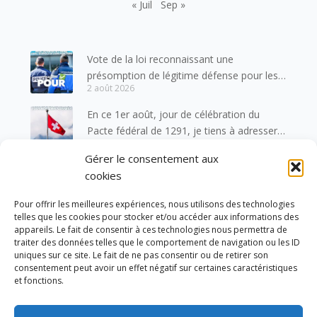
« Juil
Sep »
Vote de la loi reconnaissant une
présomption de légitime défense pour les
2 août 2026
forces de l’ordre
En ce 1er août, jour de célébration du
Pacte fédéral de 1291, je tiens à adresser
1 août 2026
mes meilleures salutations à nos voisins et
Gérer le consentement aux
amis suisses, et plus particulièrement aux
Un dimanche soir pas comme les autres à
cookies
habitants du bassin genevois et de l’arc
Vulbens.
lémanique, avec lesquels la Haute-Savoie
31 juillet 2026
Pour offrir les meilleures expériences, nous utilisons des technologies
entretient des liens étroits et quotidiens.
telles que les cookies pour stocker et/ou accéder aux informations des
Ouverture de la Parapharmacie Le Chardon
appareils. Le fait de consentir à ces technologies nous permettra de
Bleu à Vulbens !
traiter des données telles que le comportement de navigation ou les ID
31 juillet 2026
uniques sur ce site. Le fait de ne pas consentir ou de retirer son
consentement peut avoir un effet négatif sur certaines caractéristiques
J’ai voté en faveur de la proposition
et fonctions.
de loi visant à mieux protéger les mineurs
31 juillet 2026
des risques liés à l’utilisation des réseaux