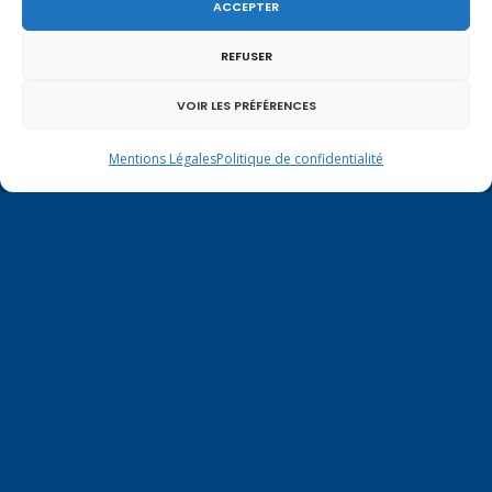
ACCEPTER
sociaux.
REFUSER
VOIR LES PRÉFÉRENCES
Mentions Légales
Politique de confidentialité
Permanence parlementaire en
circonscription
7 place de la Libération BP59
74100 Annemasse
Tél.
+33 (0)4.50.80.35.02
depute@virginiedubymuller.fr