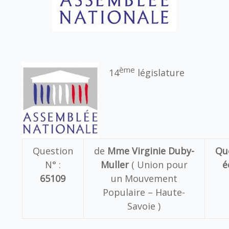
ème
14
législature
Question
de
Mme Virginie Duby-
Qu
N° :
Muller
( Union pour
é
65109
un Mouvement
Populaire – Haute-
Savoie )