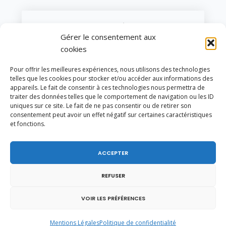
LAISSER UNE RÉPONSE
Gérer le consentement aux
Vous devez être
connecté
pour poster un
cookies
commentaire.
Pour offrir les meilleures expériences, nous utilisons des technologies
telles que les cookies pour stocker et/ou accéder aux informations des
appareils. Le fait de consentir à ces technologies nous permettra de
YOU MIGHT ALSO LIKE
traiter des données telles que le comportement de navigation ou les ID
One of the following
uniques sur ce site. Le fait de ne pas consentir ou de retirer son
consentement peut avoir un effet négatif sur certaines caractéristiques
et fonctions.
ACCEPTER
REFUSER
VOIR LES PRÉFÉRENCES
Mentions Légales
Politique de confidentialité