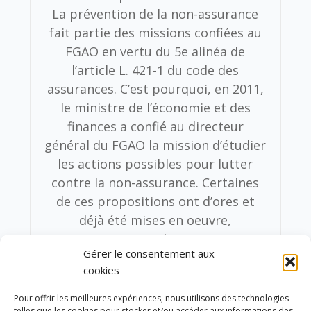
La prévention de la non-assurance
fait partie des missions confiées au
FGAO en vertu du 5e alinéa de
l’article L. 421-1 du code des
assurances. C’est pourquoi, en 2011,
le ministre de l’économie et des
finances a confié au directeur
général du FGAO la mission d’étudier
les actions possibles pour lutter
contre la non-assurance. Certaines
de ces propositions ont d’ores et
déjà été mises en oeuvre,
notamment des actions
Gérer le consentement aux
d’information des conducteurs et
cookies
des candidats au permis de
conduire, soulignant le caractère
Pour offrir les meilleures expériences, nous utilisons des technologies
telles que les cookies pour stocker et/ou accéder aux informations des