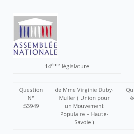
ème
14
législature
Question
de
Mme Virginie Duby-
Qu
N°
Muller
( Union pour
é
:
53949
un Mouvement
Populaire – Haute-
Savoie )