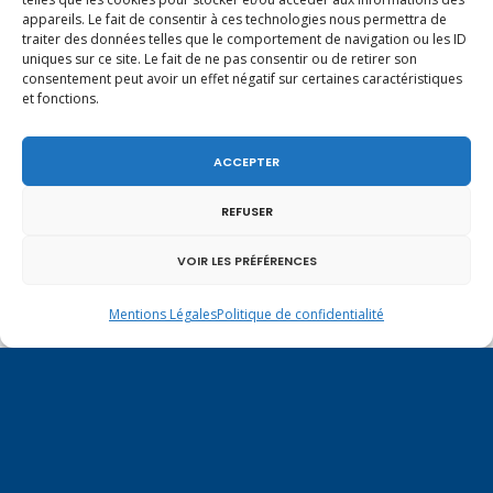
obligatoire de l’assurance en
appareils. Le fait de consentir à ces technologies nous permettra de
responsabilité civile automobile.
traiter des données telles que le comportement de navigation ou les ID
uniques sur ce site. Le fait de ne pas consentir ou de retirer son
Mesure structurante, le projet de
consentement peut avoir un effet négatif sur certaines caractéristiques
création d’un répertoire des
et fonctions.
véhicules assurés a retenu l’intérêt
des pouvoirs publics. Après une
ACCEPTER
première phase d’échanges avec les
nombreux acteurs publics et privés
REFUSER
qui pourraient être impliqués, des
VOIR LES PRÉFÉRENCES
études de faisabilité technique et
juridique ont été menées pour
Mentions Légales
Politique de confidentialité
étudier la structuration d’un
dispositif qui permettrait à la fois
de vérifier la conformité avec
l’obligation d’assurance automobile,
et de prévenir en amont le
phénomène de non assurance. Le